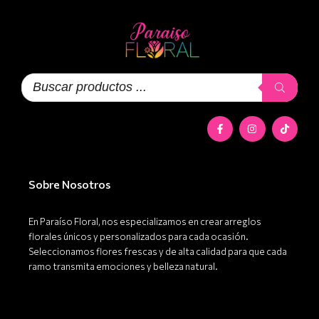
Búsqueda
de
productos
F
I
T
a
n
i
c
s
k
e
t
t
b
a
o
o
g
k
o
r
Sobre Nosotros
k
a
-
m
f
En Paraíso Floral, nos especializamos en crear arreglos
florales únicos y personalizados para cada ocasión.
Seleccionamos flores frescas y de alta calidad para que cada
ramo transmita emociones y belleza natural.