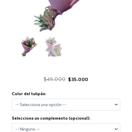
El
El
$
45.000
$
35.000
precio
precio
Ramo
Color del tulipán:
original
actual
de
era:
es:
Tulipanes
Elegante
$45.000.
$35.000.
cantidad
Selecciona un complemento (opcional):