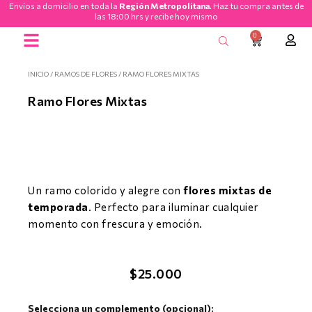
Envíos a domicilio en toda la
Región Metropolitana
. Haz tu compra antes de
Ir
las 18:00 hrs y recibe hoy mismo
al
0
CART
contenido
Ramos de Flores
INICIO
/
RAMOS DE FLORES
/ RAMO FLORES MIXTAS
Ramo Flores Mixtas
Un ramo colorido y alegre con
flores mixtas de
temporada
. Perfecto para iluminar cualquier
momento con frescura y emoción.
$
25.000
Ramo
Selecciona un complemento (opcional):