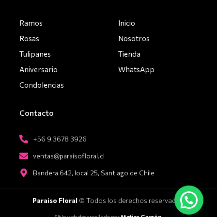
Ramos
Inicio
Rosas
Nosotros
Tulipanes
Tienda
Aniversario
WhatsApp
Condolencias
Contacto
+56 9 3678 3926
ventas@paraisofloral.cl
Bandera 642, local 25, Santiago de Chile
Paraiso Floral
© Todos los derechos reservados.
Sitio web desarrollado por
Matias Garzón
.