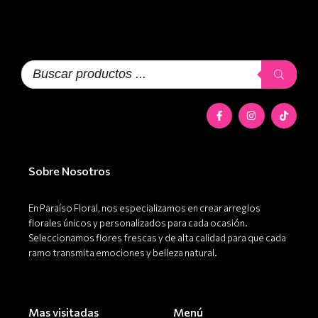
Búsqueda
de
productos
F
I
T
a
n
i
c
s
k
e
t
t
b
a
o
o
g
k
o
r
Sobre Nosotros
k
a
-
m
f
En Paraíso Floral, nos especializamos en crear arreglos
florales únicos y personalizados para cada ocasión.
Seleccionamos flores frescas y de alta calidad para que cada
ramo transmita emociones y belleza natural.
Mas visitadas
Menú