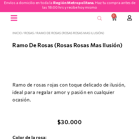
Envíos a domicilio en toda la
Región Metropolitana
. Haz tu compra antes de
Ir
las 18:00 hrs y recibe hoy mismo
al
0
CART
contenido
Ramos de Flores
INICIO
/
ROSAS
/ RAMO DE ROSAS (ROSAS ROSAS MAS ILUSIÓN)
Ramo De Rosas (rosas Rosas Mas Ilusión)
Ramo de rosas rojas con toque delicado de ilusión,
ideal para regalar amor y pasión en cualquier
ocasión.
$
30.000
Ramo
Color de la rosa: