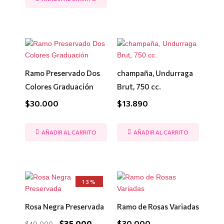
Ramo Preservado Dos
champaña, Undurraga
Colores Graduación
Brut, 750 cc.
$
30.000
$
13.890
AÑADIR AL CARRITO
AÑADIR AL CARRITO
El
El
13%
precio
precio
original
actual
era:
es:
Rosa Negra Preservada
Ramo de Rosas Variadas
$40.000.
$35.000.
$
35.000
$
30.000
$
40.000