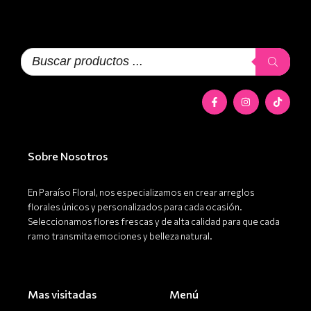
Búsqueda
de
productos
F
I
T
a
n
i
c
s
k
e
t
t
b
a
o
o
g
k
o
r
Sobre Nosotros
k
a
-
m
f
En Paraíso Floral, nos especializamos en crear arreglos
florales únicos y personalizados para cada ocasión.
Seleccionamos flores frescas y de alta calidad para que cada
ramo transmita emociones y belleza natural.
Mas visitadas
Menú