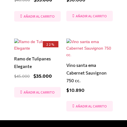
AÑADIR AL CARRITO
AÑADIR AL CARRITO
El
El
22%
precio
precio
original
actual
era:
es:
Ramo de Tulipanes
$45.000.
$35.000.
Vino santa ema
Elegante
Cabernet Sauvignon
$
35.000
$
45.000
750 cc.
$
10.890
AÑADIR AL CARRITO
AÑADIR AL CARRITO