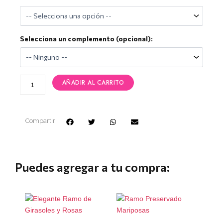
de
Rosas
(rosas
rosas
Selecciona un complemento (opcional):
mas
ilusión)
cantidad
AÑADIR AL CARRITO
Compartir:
Puedes agregar a tu compra: