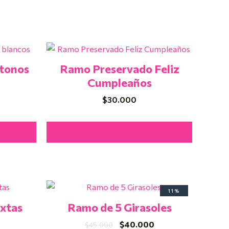
 tonos
Ramo Preservado Feliz
Cumpleaños
$
30.000
Añadir Al Carrito
El
El
11%
precio
precio
xtas
Ramo de 5 Girasoles
original
actual
era:
es:
$
40.000
$
45.000
$45.000.
$40.000.