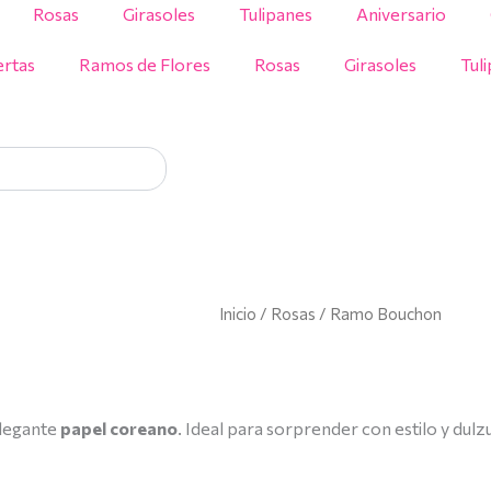
Rosas
Girasoles
Tulipanes
Aniversario
rtas
Ramos de Flores
Rosas
Girasoles
Tul
Inicio
/
Rosas
/ Ramo Bouchon
legante
papel coreano
. Ideal para sorprender con estilo y dulz