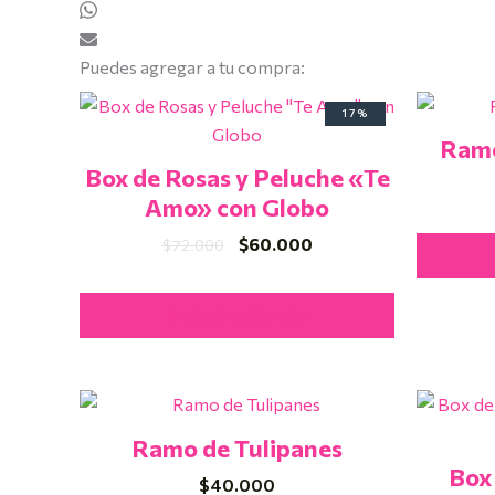
Puedes agregar a tu compra:
El
El
17%
precio
precio
Ramo
original
actual
era:
es:
Box de Rosas y Peluche «Te
$72.000.
$60.000.
Amo» con Globo
$
60.000
$
72.000
Añadir Al Carrito
Ramo de Tulipanes
Box
$
40.000