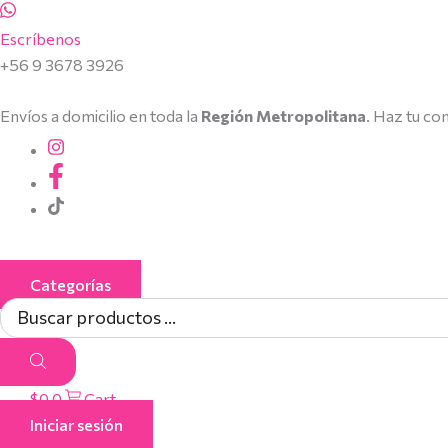
Búsqueda
Búsqueda
Búsqueda
Ir
de
de
de
al
Escríbenos
productos
productos
productos
contenido
+56 9 3678 3926
Envíos a domicilio en toda la
Región Metropolitana
. Haz tu co
Categorías
$
0
0
Cart
Iniciar sesión