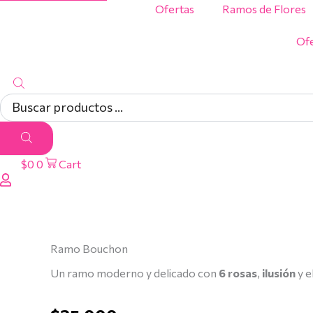
Ofertas
Ramos de Flores
Ofe
$
0
0
Cart
Ramo
Ramo
Bouchon
Bouchon
cantidad
cantidad
Ramo Bouchon
Un ramo moderno y delicado con
6 rosas
,
ilusión
y e