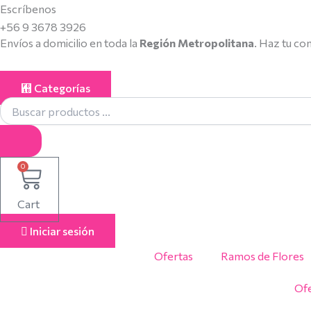
Búsqueda
Búsqueda
Búsqueda
Ramo
Ramo
Ir
Escríbenos
de
de
de
de
de
al
+56 9 3678 3926
productos
productos
productos
Rosas
Rosas
Envíos a domicilio en toda la
Región Metropolitana
. Haz tu co
contenido
Preservadas
Preservadas
cantidad
cantidad
Categorías
0
Cart
Iniciar sesión
Ofertas
Ramos de Flores
Ofe