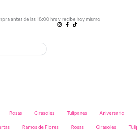
El
El
El
El
precio
precio
precio
precio
mpra antes de las 18:00 hrs y recibe hoy mismo
original
original
actual
actual
era:
era:
es:
es:
$40.000.
$9.890.
$7.616.
$35.000.
Rosas
Girasoles
Tulipanes
Aniversario
rtas
Ramos de Flores
Rosas
Girasoles
Tul