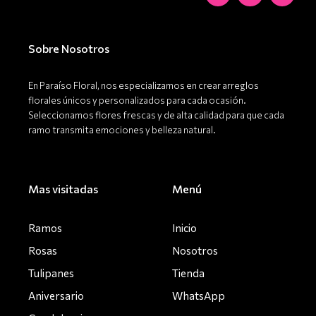
c
s
k
e
t
t
b
a
o
o
g
k
o
r
Sobre Nosotros
k
a
-
m
f
En Paraíso Floral, nos especializamos en crear arreglos
florales únicos y personalizados para cada ocasión.
Seleccionamos flores frescas y de alta calidad para que cada
ramo transmita emociones y belleza natural.
Mas visitadas
Menú
Ramos
Inicio
Rosas
Nosotros
Tulipanes
Tienda
Aniversario
WhatsApp