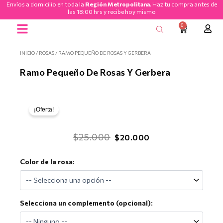
Envíos a domicilio en toda la
Región Metropolitana
. Haz tu compra antes de
Ir
las 18:00 hrs y recibe hoy mismo
al
0
CART
contenido
Ramos de Flores
INICIO
/
ROSAS
/ RAMO PEQUEÑO DE ROSAS Y GERBERA
Ramo Pequeño De Rosas Y Gerbera
¡Oferta!
El
El
$
25.000
$
20.000
precio
precio
Ramo
Color de la rosa:
original
actual
Pequeño
era:
es:
de
Rosas
$25.000.
$20.000.
y
Selecciona un complemento (opcional):
Gerbera
cantidad