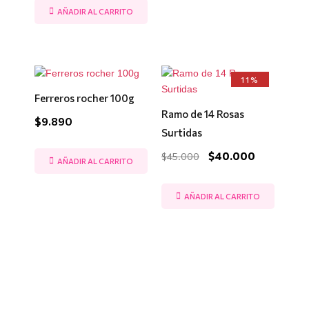
AÑADIR AL CARRITO
El
El
11%
precio
precio
Ferreros rocher 100g
original
actual
era:
es:
Ramo de 14 Rosas
$
9.890
$45.000.
$40.000.
Surtidas
$
40.000
$
45.000
AÑADIR AL CARRITO
AÑADIR AL CARRITO