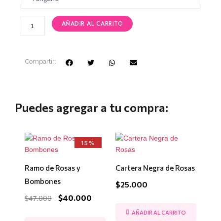
AÑADIR AL CARRITO
Compartir:
Puedes agregar a tu compra:
El
El
15%
precio
precio
original
actual
era:
es:
Ramo de Rosas y
Cartera Negra de Rosas
$47.000.
$40.000.
Bombones
$
25.000
$
40.000
$
47.000
AÑADIR AL CARRITO