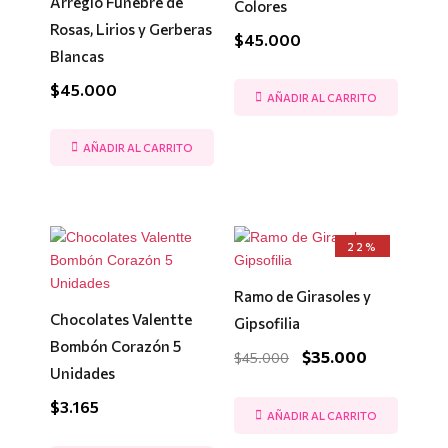
Arreglo Fúnebre de
Colores
Rosas, Lirios y Gerberas
$
45.000
Blancas
$
45.000
AÑADIR AL CARRITO
AÑADIR AL CARRITO
El
El
22%
precio
precio
original
actual
era:
es:
Ramo de Girasoles y
$45.000.
$35.000.
Chocolates Valentte
Gipsofilia
Bombón Corazón 5
$
35.000
$
45.000
Unidades
$
3.165
AÑADIR AL CARRITO