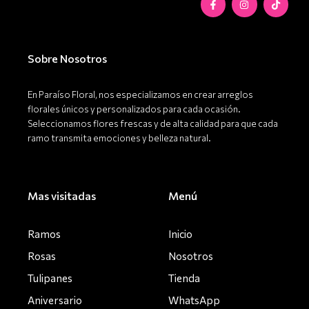
a
n
i
c
s
k
e
t
t
b
a
o
o
g
k
o
r
Sobre Nosotros
k
a
-
m
f
En Paraíso Floral, nos especializamos en crear arreglos
florales únicos y personalizados para cada ocasión.
Seleccionamos flores frescas y de alta calidad para que cada
ramo transmita emociones y belleza natural.
Mas visitadas
Menú
Ramos
Inicio
Rosas
Nosotros
Tulipanes
Tienda
Aniversario
WhatsApp