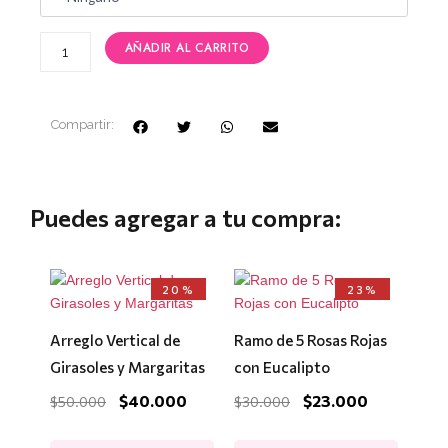
AÑADIR AL CARRITO
Compartir:
Puedes agregar a tu compra:
El
El
El
El
20%
23%
precio
precio
precio
precio
original
actual
original
actual
era:
es:
era:
es:
Arreglo Vertical de
Ramo de 5 Rosas Rojas
$50.000.
$40.000.
$30.000.
$23.000.
Girasoles y Margaritas
con Eucalipto
$
40.000
$
23.000
$
50.000
$
30.000