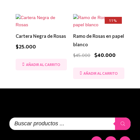
El
El
11%
precio
precio
original
actual
era:
es:
Cartera Negra de Rosas
Ramo de Rosas en papel
$45.000.
$40.000.
blanco
$
25.000
$
40.000
$
45.000
AÑADIR AL CARRITO
AÑADIR AL CARRITO
Búsqueda
de
productos
F
I
T