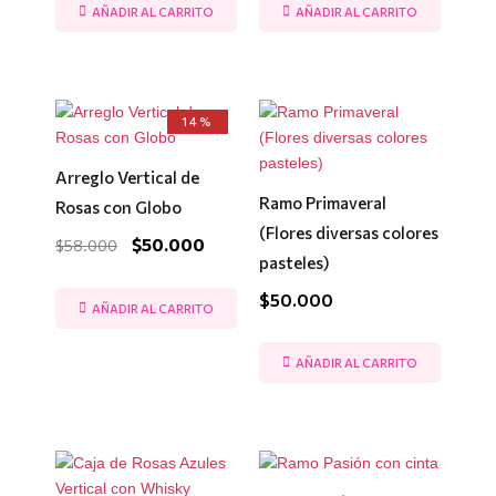
AÑADIR AL CARRITO
AÑADIR AL CARRITO
El
El
14%
precio
precio
original
actual
era:
es:
Arreglo Vertical de
$58.000.
$50.000.
Ramo Primaveral
Rosas con Globo
(Flores diversas colores
$
50.000
$
58.000
pasteles)
$
50.000
AÑADIR AL CARRITO
AÑADIR AL CARRITO