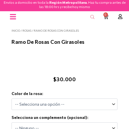
Envíos a domicilio en toda la
Región Metropolitana
. Haz tu compra antes de
Ir
las 18:00 hrs y recibe hoy mismo
al
0
CART
contenido
Ramos de Flores
INICIO
/
ROSAS
/ RAMO DE ROSAS CON GIRASOLES
Ramo De Rosas Con Girasoles
$
30.000
Ramo
Color de la rosa:
de
Rosas
con
Girasoles
Selecciona un complemento (opcional):
cantidad