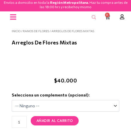
Envíos a domicilio en toda la
Región Metropolitana
. Haz tu compra antes de
Ir
las 18:00 hrs y recibe hoy mismo
al
0
CART
contenido
Ramos de Flores
INICIO
/
RAMOS DE FLORES
/ ARREGLOS DE FLORES MIXTAS
Arreglos De Flores Mixtas
$
40.000
Arreglos
Selecciona un complemento (opcional):
de
Flores
Mixtas
cantidad
AÑADIR AL CARRITO