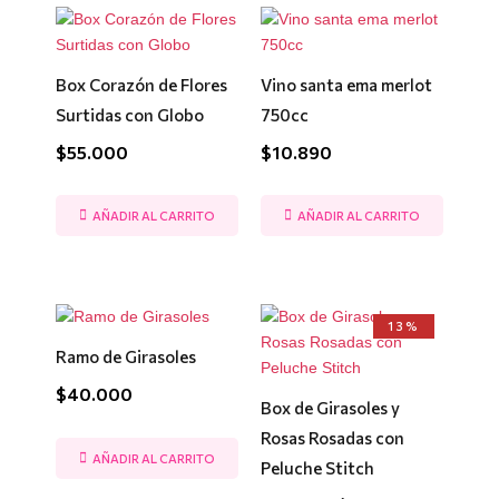
Box Corazón de Flores
Vino santa ema merlot
Surtidas con Globo
750cc
$
55.000
$
10.890
AÑADIR AL CARRITO
AÑADIR AL CARRITO
El
El
13%
precio
precio
Ramo de Girasoles
original
actual
era:
es:
$
40.000
$63.000.
$55.000.
Box de Girasoles y
Rosas Rosadas con
AÑADIR AL CARRITO
Peluche Stitch