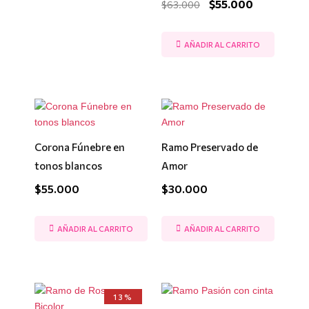
$
55.000
$
63.000
AÑADIR AL CARRITO
Corona Fúnebre en
Ramo Preservado de
tonos blancos
Amor
$
55.000
$
30.000
AÑADIR AL CARRITO
AÑADIR AL CARRITO
El
El
13%
precio
precio