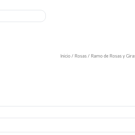
Ramo
Inicio
/
Rosas
/ Ramo de Rosas y Gira
de
Rosas
y
Girasoles
en
Papel
Negro
cantidad