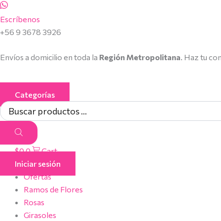
Búsqueda
Búsqueda
Búsqueda
Ir
de
de
de
al
Escríbenos
productos
productos
productos
contenido
+56 9 3678 3926
Envíos a domicilio en toda la
Región Metropolitana
. Haz tu co
Categorías
$
0
0
Cart
Iniciar sesión
Ofertas
Ramos de Flores
Rosas
Girasoles