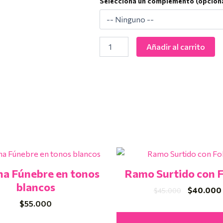
Selecciona un complemento (opciona
Añadir al carrito
El
precio
a Fúnebre en tonos
Ramo Surtido con F
original
era:
blancos
$
40.000
$
45.000
$45.000.
$
55.000
Añadir Al Carrito