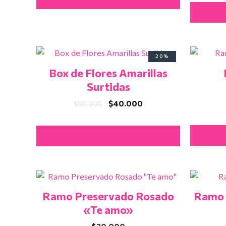
El
El
20%
precio
precio
Box de Flores Amarillas
original
actual
era:
es:
Surtidas
$50.000.
$40.000.
$
40.000
$
50.000
Añadir Al Carrito
Ramo Preservado Rosado
Ramo 
«Te amo»