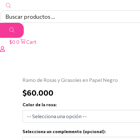
$
0
0
Cart
Ramo
de
Rosas
y
Ramo de Rosas y Girasoles en Papel Negro
Girasoles
en
$
60.000
Papel
Negro
Color de la rosa:
cantidad
Selecciona un complemento (opcional):