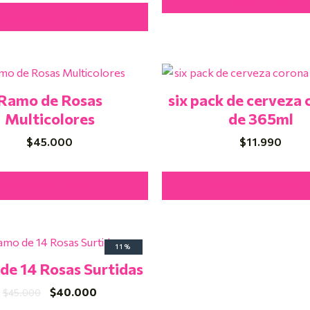
Añadir Al Carrito
Ramo de Rosas
six pack de cerveza
Multicolores
de 365ml
$
45.000
$
11.990
Añadir Al Carrito
Añadir Al Carrito
El
El
11%
precio
precio
de 14 Rosas Surtidas
original
actual
era:
es:
$
40.000
$
45.000
$45.000.
$40.000.