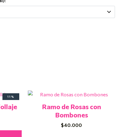
l):
El
11%
precio
ollaje
Ramo de Rosas con
actual
es:
Bombones
$40.000.
$
40.000