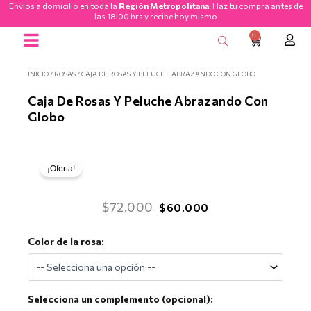
Envíos a domicilio en toda la
Región Metropolitana
. Haz tu compra antes de
Ir
las 18:00 hrs y recibe hoy mismo
al
0
CART
contenido
Ramos de Flores
INICIO
/
ROSAS
/ CAJA DE ROSAS Y PELUCHE ABRAZANDO CON GLOBO
Caja De Rosas Y Peluche Abrazando Con
Globo
¡Oferta!
El
El
$
72.000
$
60.000
precio
precio
Caja
Color de la rosa:
original
actual
de
era:
es:
Rosas
y
$72.000.
$60.000.
Peluche
Selecciona un complemento (opcional):
Abrazando