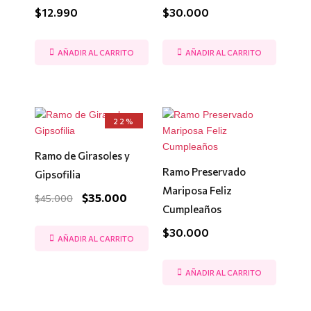
$
12.990
$
30.000
AÑADIR AL CARRITO
AÑADIR AL CARRITO
El
El
22%
precio
precio
original
actual
era:
es:
Ramo de Girasoles y
$45.000.
$35.000.
Ramo Preservado
Gipsofilia
Mariposa Feliz
$
35.000
$
45.000
Cumpleaños
$
30.000
AÑADIR AL CARRITO
AÑADIR AL CARRITO