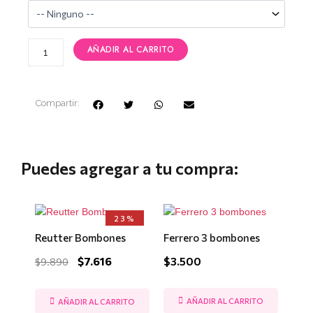
con
Globo
cantidad
AÑADIR AL CARRITO
Compartir:
Puedes agregar a tu compra:
El
El
23%
precio
precio
Reutter Bombones
Ferrero 3 bombones
original
actual
era:
es:
$
7.616
$
3.500
$
9.890
$9.890.
$7.616.
AÑADIR AL CARRITO
AÑADIR AL CARRITO