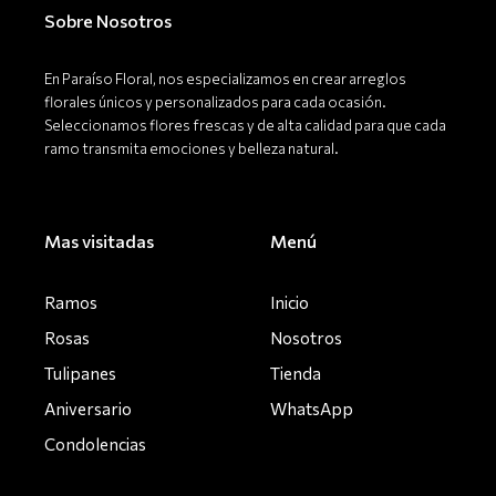
o
r
Sobre Nosotros
k
a
-
m
f
En Paraíso Floral, nos especializamos en crear arreglos
florales únicos y personalizados para cada ocasión.
Seleccionamos flores frescas y de alta calidad para que cada
ramo transmita emociones y belleza natural.
Mas visitadas
Menú
Ramos
Inicio
Rosas
Nosotros
Tulipanes
Tienda
Aniversario
WhatsApp
Condolencias