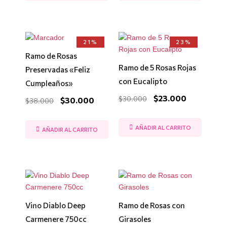
El
El
El
El
21%
23%
precio
precio
precio
precio
Ramo de Rosas
original
actual
original
actual
era:
es:
era:
es:
Ramo de 5 Rosas Rojas
Preservadas «Feliz
$38.000.
$30.000.
$30.000.
$23.000.
con Eucalipto
Cumpleaños»
$
23.000
$
30.000
$
30.000
$
38.000
AÑADIR AL CARRITO
AÑADIR AL CARRITO
Vino Diablo Deep
Ramo de Rosas con
Carmenere 750cc
Girasoles