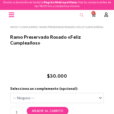
Envíos a domicilio en toda la
Región Metropolitana
. Haz tu compra antes de
Ir
las 18:00 hrs y recibe hoy mismo
al
0
CART
contenido
Ramos de Flores
INICIO
/
CUMPLEAÑOS
/ RAMO PRESERVADO ROSADO «FELIZ CUMPLEAÑOS»
Ramo Preservado Rosado «Feliz
Cumpleaños»
$
30.000
Ramo
Selecciona un complemento (opcional):
Preservado
Rosado
"Feliz
Cumpleaños"
AÑADIR AL CARRITO
cantidad