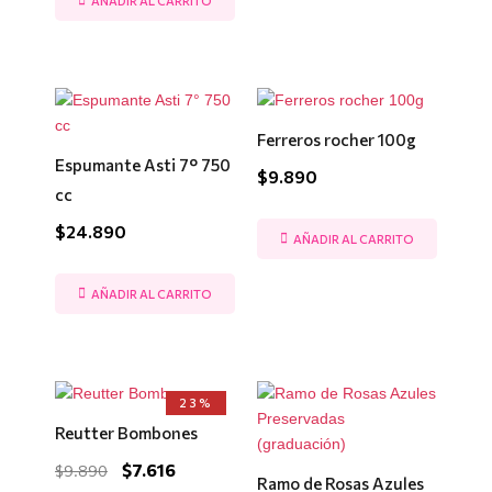
AÑADIR AL CARRITO
Ferreros rocher 100g
Espumante Asti 7° 750
$
9.890
cc
$
24.890
AÑADIR AL CARRITO
AÑADIR AL CARRITO
El
El
23%
precio
precio
Reutter Bombones
original
actual
era:
es:
$
7.616
$
9.890
$9.890.
$7.616.
Ramo de Rosas Azules