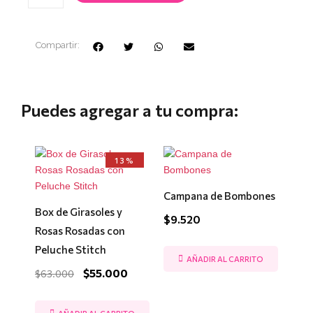
Compartir:
Puedes agregar a tu compra:
El
El
13%
precio
precio
original
actual
era:
es:
Campana de Bombones
$63.000.
$55.000.
Box de Girasoles y
$
9.520
Rosas Rosadas con
Peluche Stitch
AÑADIR AL CARRITO
$
55.000
$
63.000