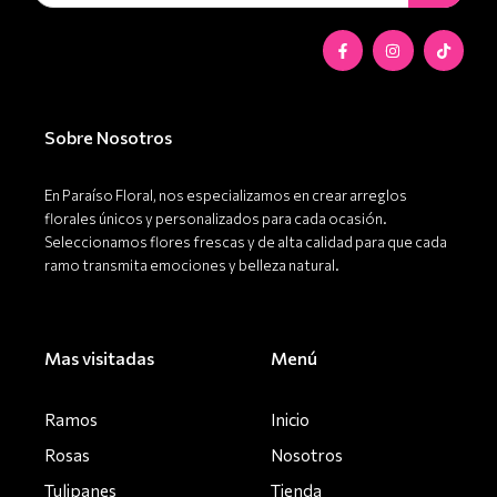
productos
F
I
T
a
n
i
c
s
k
e
t
t
b
a
o
o
g
k
o
r
Sobre Nosotros
k
a
-
m
f
En Paraíso Floral, nos especializamos en crear arreglos
florales únicos y personalizados para cada ocasión.
Seleccionamos flores frescas y de alta calidad para que cada
ramo transmita emociones y belleza natural.
Mas visitadas
Menú
Ramos
Inicio
Rosas
Nosotros
Tulipanes
Tienda