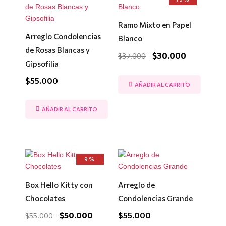
precio
precio
original
actual
era:
es:
Ramo Mixto en Papel
$37.000.
$30.000.
Arreglo Condolencias
Blanco
de Rosas Blancas y
$
30.000
$
37.000
Gipsofilia
$
55.000
AÑADIR AL CARRITO
AÑADIR AL CARRITO
El
El
9%
precio
precio
original
actual
era:
es:
Box Hello Kitty con
Arreglo de
$55.000.
$50.000.
Chocolates
Condolencias Grande
$
50.000
$
55.000
$
55.000