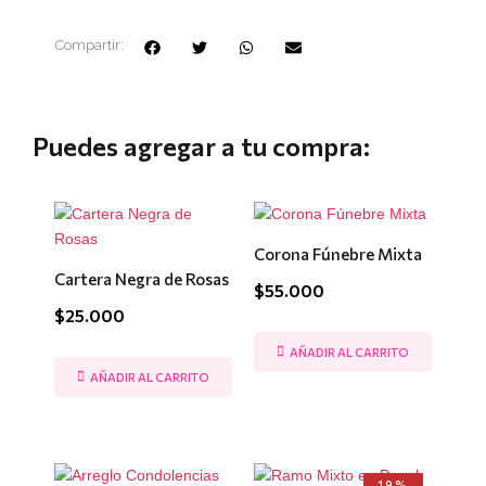
Compartir:
Puedes agregar a tu compra:
Corona Fúnebre Mixta
Cartera Negra de Rosas
$
55.000
$
25.000
AÑADIR AL CARRITO
AÑADIR AL CARRITO
El
El
19%