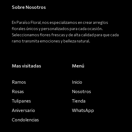
o
g
k
o
r
Sobre Nosotros
k
a
-
m
f
En Paraíso Floral, nos especializamos en crear arreglos
florales únicos y personalizados para cada ocasión.
Seleccionamos flores frescas y de alta calidad para que cada
ramo transmita emociones y belleza natural.
Mas visitadas
Menú
Ramos
Inicio
Rosas
Nosotros
Tulipanes
Tienda
Aniversario
WhatsApp
Condolencias