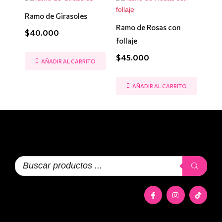
Ramo de Girasoles
Ramo de Rosas con
$
40.000
follaje
$
45.000
AÑADIR AL CARRITO
AÑADIR AL CARRITO
Búsqueda
de
productos
F
I
T
a
n
i
c
s
k
e
t
t
b
a
o