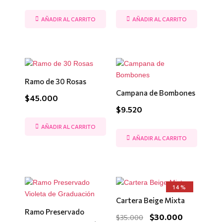
AÑADIR AL CARRITO
AÑADIR AL CARRITO
Ramo de 30 Rosas
Campana de Bombones
$
45.000
$
9.520
AÑADIR AL CARRITO
AÑADIR AL CARRITO
El
El
14%
precio
precio
Cartera Beige Mixta
original
actual
era:
es:
Ramo Preservado
$
30.000
$
35.000
$35.000.
$30.000.