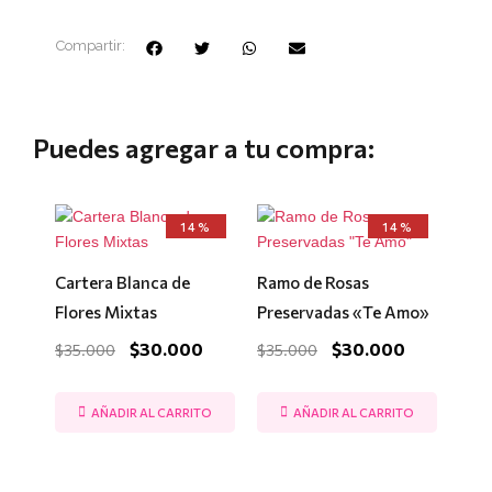
Compartir:
Puedes agregar a tu compra:
El
El
El
El
14%
14%
precio
precio
precio
precio
original
actual
original
actual
era:
es:
era:
es:
Cartera Blanca de
Ramo de Rosas
$35.000.
$30.000.
$35.000.
$30.000.
Flores Mixtas
Preservadas «Te Amo»
$
30.000
$
30.000
$
35.000
$
35.000
AÑADIR AL CARRITO
AÑADIR AL CARRITO