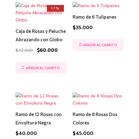
El
El
17%
precio
precio
Ramo de 6 Tulipanes
original
actual
era:
es:
$
35.000
$72.000.
$60.000.
Caja de Rosas y Peluche
Abrazando con Globo
AÑADIR AL CARRITO
$
60.000
$
72.000
AÑADIR AL CARRITO
Ramo de 12 Rosas con
Ramo de 8 Rosas Dos
Envoltura Negra
Colores
$
40.000
$
45.000