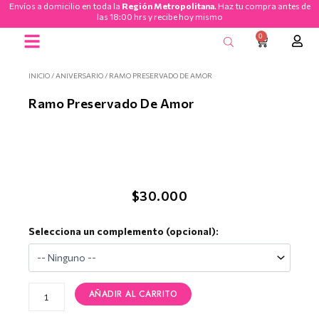
Envíos a domicilio en toda la
Región Metropolitana
. Haz tu compra antes de
Ir
las 18:00 hrs y recibe hoy mismo
al
0
CART
contenido
Ramos de Flores
INICIO
/
ANIVERSARIO
/ RAMO PRESERVADO DE AMOR
Ramo Preservado De Amor
$
30.000
Ramo
Selecciona un complemento (opcional):
Preservado
de
Amor
cantidad
AÑADIR AL CARRITO