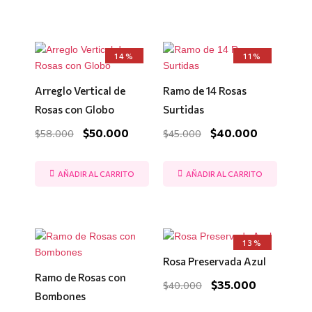
El
El
El
El
14%
11%
precio
precio
precio
precio
original
actual
original
actual
era:
es:
era:
es:
Arreglo Vertical de
Ramo de 14 Rosas
$58.000.
$50.000.
$45.000.
$40.000.
Rosas con Globo
Surtidas
$
50.000
$
40.000
$
58.000
$
45.000
AÑADIR AL CARRITO
AÑADIR AL CARRITO
El
El
13%
precio
precio
Rosa Preservada Azul
original
actual
era:
es:
Ramo de Rosas con
$
35.000
$
40.000
$40.000.
$35.000.
Bombones