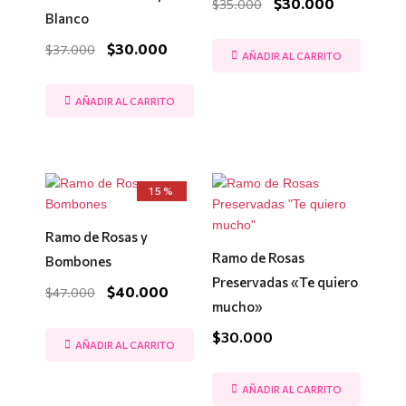
$
30.000
$
35.000
$37.000.
$30.000.
$35.000.
$30.000.
Blanco
$
30.000
$
37.000
AÑADIR AL CARRITO
AÑADIR AL CARRITO
El
El
15%
precio
precio
original
actual
era:
es:
Ramo de Rosas y
$47.000.
$40.000.
Ramo de Rosas
Bombones
Preservadas «Te quiero
$
40.000
$
47.000
mucho»
$
30.000
AÑADIR AL CARRITO
AÑADIR AL CARRITO