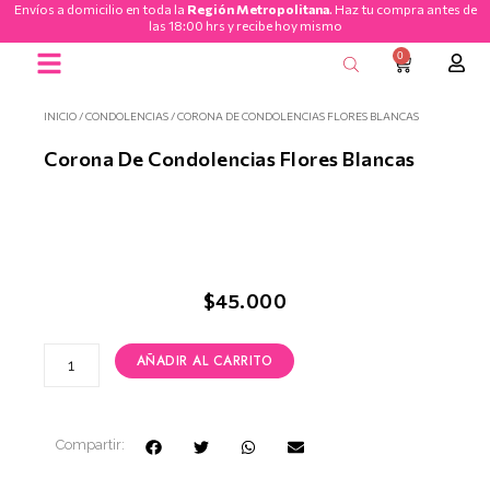
Envíos a domicilio en toda la
Región Metropolitana
. Haz tu compra antes de
Ir
las 18:00 hrs y recibe hoy mismo
al
0
CART
contenido
Ramos de Flores
INICIO
/
CONDOLENCIAS
/ CORONA DE CONDOLENCIAS FLORES BLANCAS
Corona De Condolencias Flores Blancas
$
45.000
Corona
AÑADIR AL CARRITO
de
Condolencias
Flores
Blancas
Compartir:
cantidad