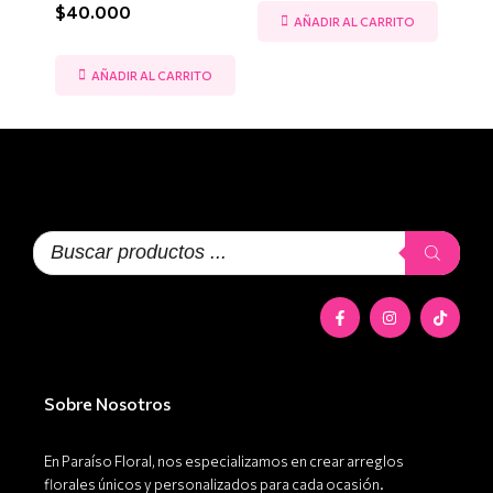
$
40.000
AÑADIR AL CARRITO
AÑADIR AL CARRITO
Búsqueda
de
productos
F
I
T
a
n
i
c
s
k
e
t
t
b
a
o
o
g
k
o
r
Sobre Nosotros
k
a
-
m
f
En Paraíso Floral, nos especializamos en crear arreglos
florales únicos y personalizados para cada ocasión.