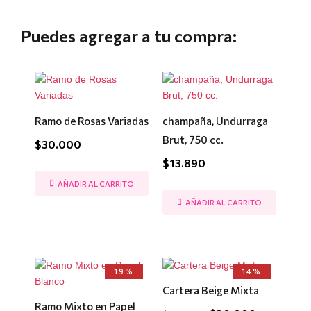
Puedes agregar a tu compra:
Ramo de Rosas Variadas
champaña, Undurraga
Brut, 750 cc.
$
30.000
$
13.890
AÑADIR AL CARRITO
AÑADIR AL CARRITO
El
El
El
El
19%
14%
precio
precio
precio
precio
Cartera Beige Mixta
original
actual
original
actual
era:
es:
era:
es:
Ramo Mixto en Papel