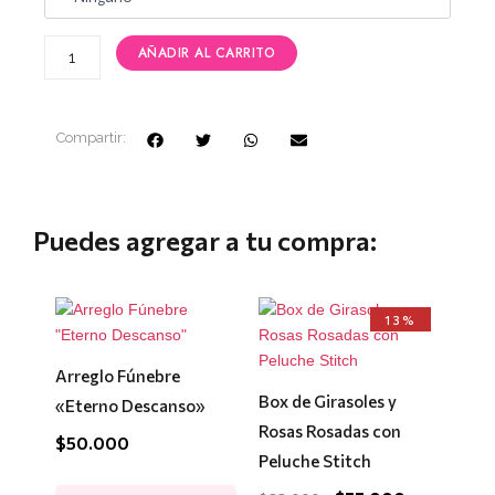
AÑADIR AL CARRITO
Compartir:
Puedes agregar a tu compra:
El
El
13%
precio
precio
original
actual
era:
es:
Arreglo Fúnebre
$63.000.
$55.000.
Box de Girasoles y
«Eterno Descanso»
Rosas Rosadas con
$
50.000
Peluche Stitch