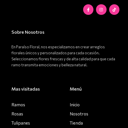
productos
F
I
T
a
n
i
c
s
k
e
t
t
b
a
o
o
g
k
o
r
Sobre Nosotros
k
a
-
m
f
En Paraíso Floral, nos especializamos en crear arreglos
florales únicos y personalizados para cada ocasión.
Seleccionamos flores frescas y de alta calidad para que cada
ramo transmita emociones y belleza natural.
Mas visitadas
Menú
Ramos
Inicio
Rosas
Nosotros
Tulipanes
Tienda