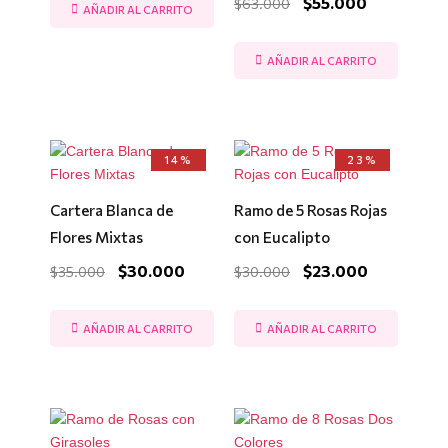
$
55.000
$
63.000
AÑADIR AL CARRITO
AÑADIR AL CARRITO
El
El
El
El
14%
23%
precio
precio
precio
precio
original
actual
original
actual
era:
es:
era:
es:
Cartera Blanca de
Ramo de 5 Rosas Rojas
$35.000.
$30.000.
$30.000.
$23.000.
Flores Mixtas
con Eucalipto
$
30.000
$
23.000
$
35.000
$
30.000
AÑADIR AL CARRITO
AÑADIR AL CARRITO