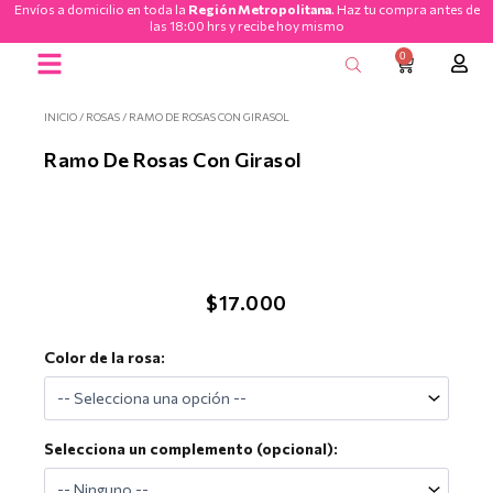
Envíos a domicilio en toda la
Región Metropolitana
. Haz tu compra antes de
Ir
las 18:00 hrs y recibe hoy mismo
al
0
CART
contenido
Ramos de Flores
INICIO
/
ROSAS
/ RAMO DE ROSAS CON GIRASOL
Ramo De Rosas Con Girasol
$
17.000
Ramo
Color de la rosa:
de
Rosas
con
Girasol
Selecciona un complemento (opcional):
cantidad