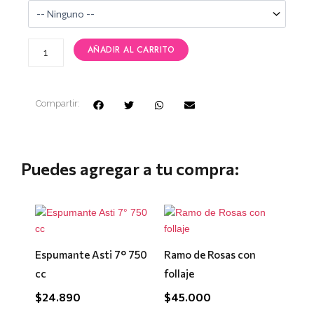
Papel
Bicolor
cantidad
AÑADIR AL CARRITO
Compartir:
Puedes agregar a tu compra:
Espumante Asti 7° 750
Ramo de Rosas con
cc
follaje
$
24.890
$
45.000