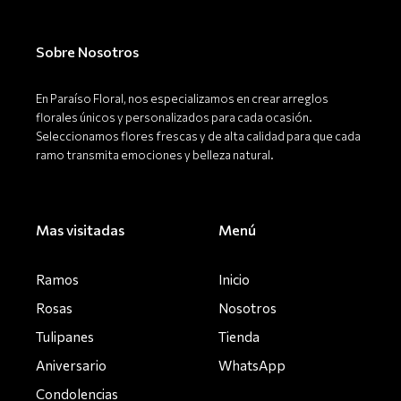
e
t
t
b
a
o
o
g
k
o
r
Sobre Nosotros
k
a
-
m
f
En Paraíso Floral, nos especializamos en crear arreglos
florales únicos y personalizados para cada ocasión.
Seleccionamos flores frescas y de alta calidad para que cada
ramo transmita emociones y belleza natural.
Mas visitadas
Menú
Ramos
Inicio
Rosas
Nosotros
Tulipanes
Tienda
Aniversario
WhatsApp
Condolencias