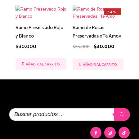
El
El
14%
precio
precio
original
actual
era:
es:
Ramo Preservado Rojo
Ramo de Rosas
$35.000.
$30.000.
y Blanco
Preservadas «Te Amo»
$
30.000
$
30.000
$
35.000
AÑADIR AL CARRITO
AÑADIR AL CARRITO
Búsqueda
de
productos
F
I
T
a
n
i
c
s
k