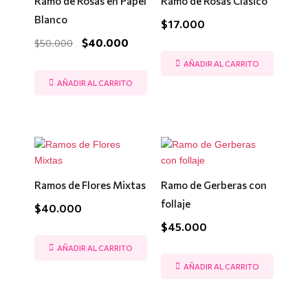
Ramo de Rosas en Papel
Ramo de Rosas Clasico
$50.000.
$40.000.
Blanco
$
17.000
$
40.000
$
50.000
AÑADIR AL CARRITO
AÑADIR AL CARRITO
Ramos de Flores Mixtas
Ramo de Gerberas con
follaje
$
40.000
$
45.000
AÑADIR AL CARRITO
AÑADIR AL CARRITO