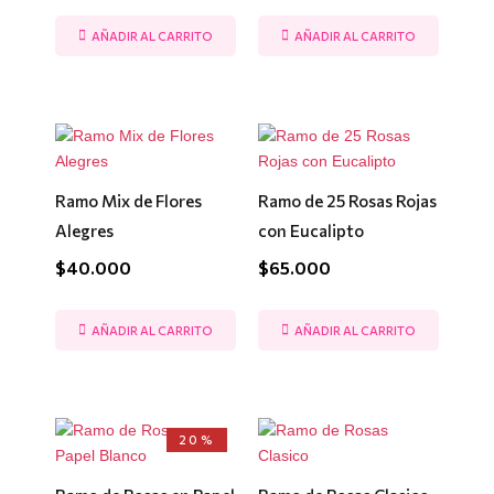
AÑADIR AL CARRITO
AÑADIR AL CARRITO
Ramo Mix de Flores
Ramo de 25 Rosas Rojas
Alegres
con Eucalipto
$
40.000
$
65.000
AÑADIR AL CARRITO
AÑADIR AL CARRITO
El
El
20%
precio
precio
original
actual
era:
es: