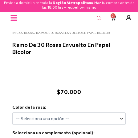
Envíos a domicilio en toda la
Región Metropolitana
. Haz tu compra antes de
Ir
las 18:00 hrs y recibe hoy mismo
al
0
CART
contenido
Ramos de Flores
INICIO
/
ROSAS
/ RAMO DE 30 ROSAS ENVUELTO EN PAPEL BICOLOR
Ramo De 30 Rosas Envuelto En Papel
Bicolor
$
70.000
Ramo
Color de la rosa:
de
30
Rosas
Envuelto
Selecciona un complemento (opcional):
en