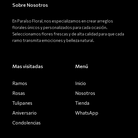
o
r
Sobre Nosotros
k
a
-
m
f
En Paraíso Floral, nos especializamos en crear arreglos
florales únicos y personalizados para cada ocasión.
Seleccionamos flores frescas y de alta calidad para que cada
ramo transmita emociones y belleza natural.
Mas visitadas
Menú
Ramos
Inicio
Rosas
Nosotros
Tulipanes
Tienda
Aniversario
WhatsApp
Condolencias