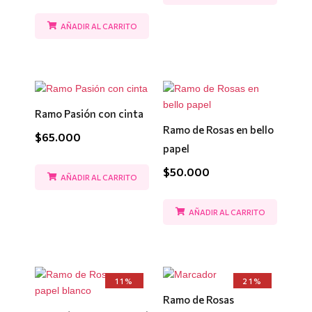
AÑADIR AL CARRITO
Ramo Pasión con cinta
Ramo de Rosas en bello
$
65.000
papel
$
50.000
AÑADIR AL CARRITO
AÑADIR AL CARRITO
El
El
El
El
11%
21%
precio
precio
precio
precio
Ramo de Rosas
original
actual
original
actual