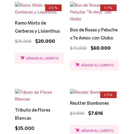
El
El
El
El
20%
17%
precio
precio
precio
precio
original
actual
original
actual
era:
es:
era:
es:
Ramo Mixto de
$25.000.
$20.000.
$72.000.
$60.000.
Box de Rosas y Peluche
Gerberas y Lisianthus
«Te Amo» con Globo
$
20.000
$
25.000
$
60.000
$
72.000
AÑADIR AL CARRITO
AÑADIR AL CARRITO
El
El
23%
precio
precio
Reutter Bombones
original
actual
era:
es:
Tributo de Flores
$
7.616
$
9.890
$9.890.
$7.616.
Blancas
$
35.000
AÑADIR AL CARRITO