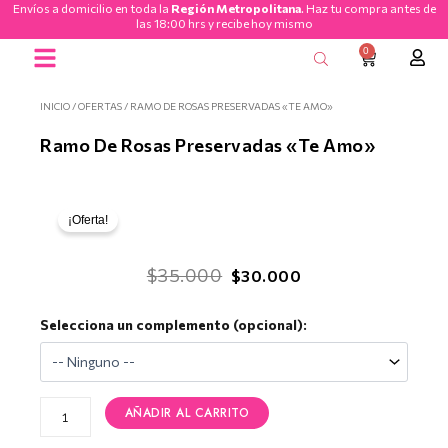
Envíos a domicilio en toda la
Región Metropolitana
. Haz tu compra antes de
Ir
las 18:00 hrs y recibe hoy mismo
al
0
CART
contenido
INICIO
/
OFERTAS
/ RAMO DE ROSAS PRESERVADAS «TE AMO»
Ramo De Rosas Preservadas «Te Amo»
¡Oferta!
El
El
$
35.000
$
30.000
precio
precio
Ramo
Selecciona un complemento (opcional):
original
actual
de
era:
es:
Rosas
Preservadas
$35.000.
$30.000.
"Te
AÑADIR AL CARRITO
Amo"
cantidad