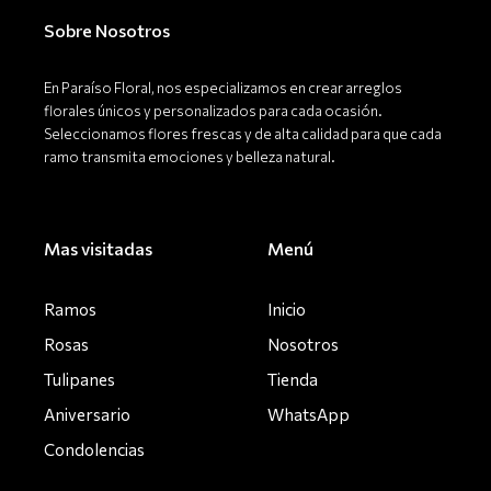
o
g
k
o
r
Sobre Nosotros
k
a
-
m
f
En Paraíso Floral, nos especializamos en crear arreglos
florales únicos y personalizados para cada ocasión.
Seleccionamos flores frescas y de alta calidad para que cada
ramo transmita emociones y belleza natural.
Mas visitadas
Menú
Ramos
Inicio
Rosas
Nosotros
Tulipanes
Tienda
Aniversario
WhatsApp
Condolencias