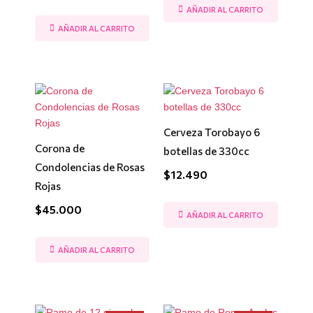
AÑADIR AL CARRITO
AÑADIR AL CARRITO
Cerveza Torobayo 6
Corona de
botellas de 330cc
Condolencias de Rosas
$
12.490
Rojas
$
45.000
AÑADIR AL CARRITO
AÑADIR AL CARRITO
El
El
El
El