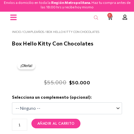
Envíos a domicilio en toda la
Región Metropolitana
. Haz tu compra antes de
Ir
las 18:00 hrs y recibe hoy mismo
al
0
CART
contenido
Ramos de Flores
INICIO
/
CUMPLEAÑOS
/ BOX HELLO KITTY CON CHOCOLATES
Box Hello Kitty Con Chocolates
¡Oferta!
El
El
$
55.000
$
50.000
precio
precio
Box
Selecciona un complemento (opcional):
original
actual
Hello
era:
es:
Kitty
con
$55.000.
$50.000.
Chocolates
AÑADIR AL CARRITO
cantidad